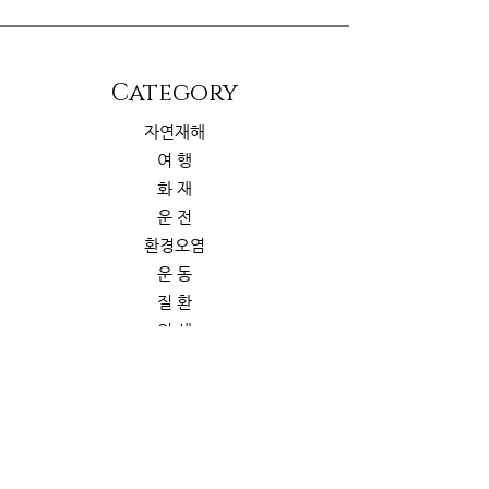
​Category
자연재해
여 행
화 재
운 전
환경오염
운 동
질 환
위 생
해 충
삶의 질