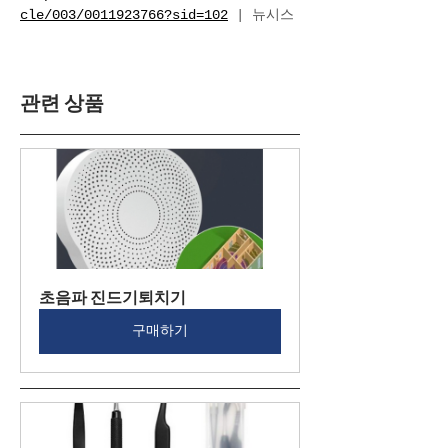
cle/003/0011923766?sid=102
 | 뉴시스
관련 상품
초음파 진드기퇴치기
구매하기