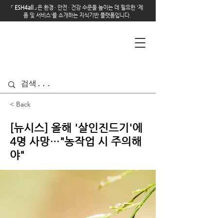
「
E
SH4all
」
은 환경
·
안전
·
건강 수준을 높이는 데 필요한 '제
품 및 서비스'를 소개하는 지식기반 플랫폼입니다.
< Back
[뉴시스] 올해 '살인진드기'에
4명 사망…"농작업 시 주의해
야"