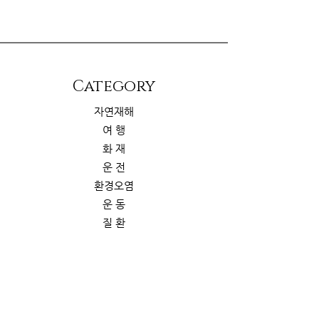
​Category
자연재해
여 행
화 재
운 전
환경오염
운 동
질 환
위 생
해 충
삶의 질