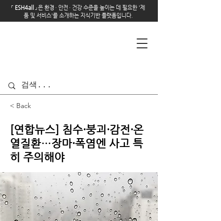
「
E
SH4all
」
은 환경
·
안전
·
건강 수준을 높이는 데 필요한 '제
품 및 서비스'를 소개하는 지식기반 플랫폼입니다.
< Back
[연합뉴스] 침수·붕괴·감전·온
열질환…장마·폭염엔 사고 특
히 주의해야