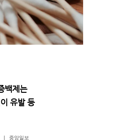
광증백제는
이 유발 등
 | 중앙일보