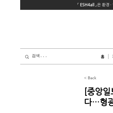
「
E
SH4all
」
은 환경
·
홈
< Back
[중앙일
다…형