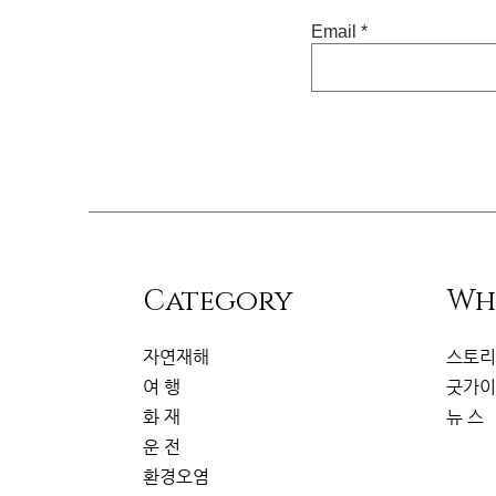
Email
​Category
Wh
자연재해
스토
여 행
굿가
화 재
뉴 스
운 전
환경오염