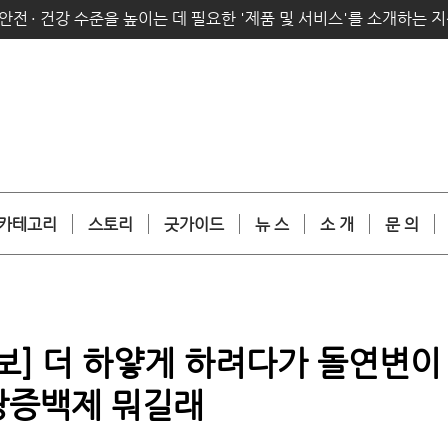
안전
·
건강 수준을 높이는 데 필요한 '제품 및 서비스'를 소개하는 
카테고리
스토리
굿가이드
뉴 스
소 개
문 의
보] 더 하얗게 하려다가 돌연변이
광증백제 뭐길래