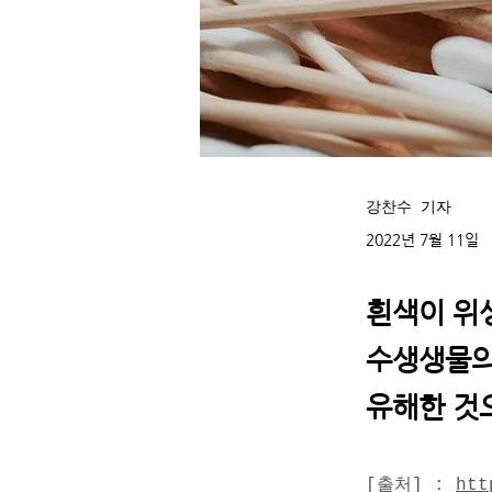
강찬수 기자
2022년 7월 11일
흰색이 위
수생생물의
유해한 것
[출처]
 : 
htt