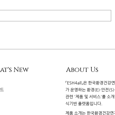
at's New
About Us
리
「ESH4all」은
한국환경건강
이드
가
운영하는 환경(E)·안전(S)
관련
'제품 및 서비스'를 소
식기반 플랫
폼
입니다.
제품 소개는 한국환경건강연