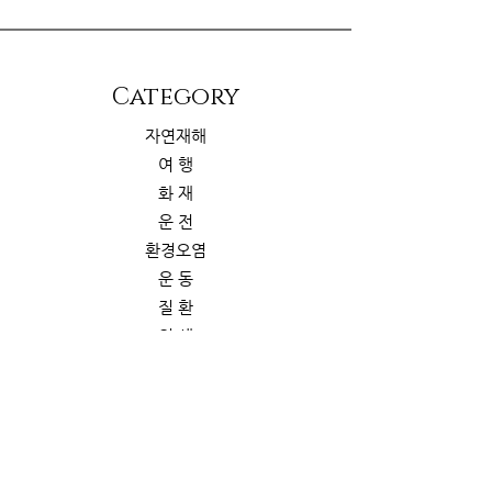
​Category
자연재해
여 행
화 재
운 전
환경오염
운 동
질 환
위 생
해 충
삶의 질