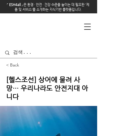
「
E
SH4all
」
은 환경
·
안전
·
건강 수준을 높이는 데 필요한 '제
품 및 서비스'를 소개하는 지식기반 플랫폼입니다.
< Back
[헬스조선] 상어에 물려 사
망… 우리나라도 안전지대 아
니다