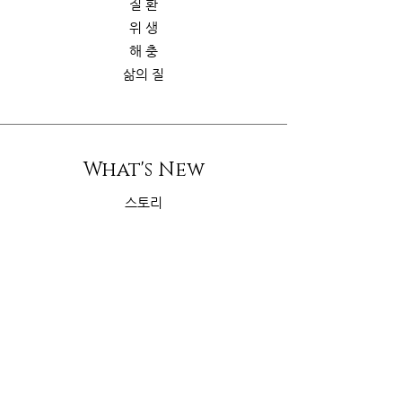
질 환
위 생
해 충
삶의 질
What's New
스토리
굿가이드
뉴 스
Contact Us
riskcom@gmail.com