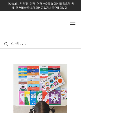
「
E
SH4all
」
은 환경
·
안전
·
건강 수준을 높이는 데 필요한 '제
품 및 서비스'를 소개하는 지식기반 플랫폼입니다.