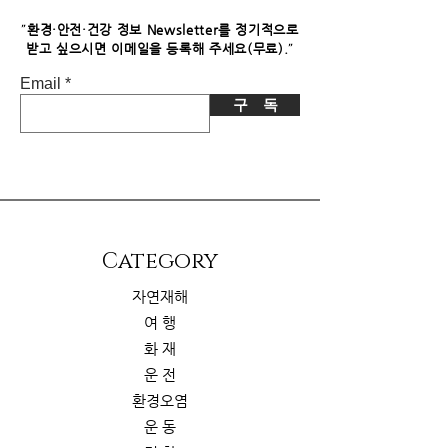
니다. 이로 인한 독자님의 추가 부담은
없습니다.
"
환경·안전·건강 정보 Newsletter를 정기적으로
"
받고 싶으시면​ 이메일을 등록해 주세요(무료).
Email
구 독
​Category
자연재해
여 행
화 재
운 전
환경오염
운 동