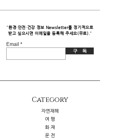
독자님께서 이 제품을 구입하시면 쿠팡
파트너스로부터 소정의 수수료를 받습
니다. 이로 인한 독자님의 추가 부담은
없습니다.
"
환경·안전·건강 정보 Newsletter를 정기적으로
"
받고 싶으시면​ 이메일을 등록해 주세요(무료).
Email
구 독
​Category
자연재해
여 행
화 재
운 전