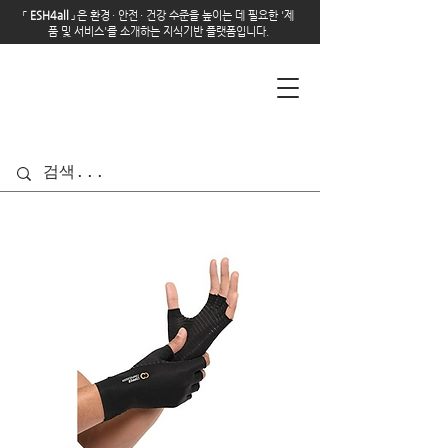
「
E
SH4all
」
은 환경
·
안전
·
건강 수준을 높이는 데 필요한 '제
품 및 서비스'를 소개하는 지식기반 플랫폼입니다.