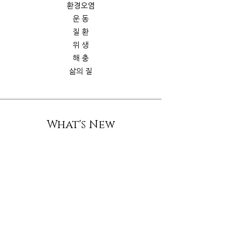
환경오염
운 동
질 환
위 생
해 충
삶의 질
What's New
스토리
굿가이드
뉴 스
Contact Us