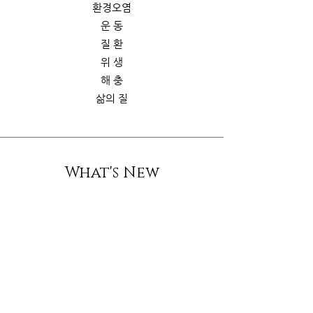
환경오염
운 동
질 환
위 생
해 충
삶의 질
What's New
스토리
굿가이드
뉴 스
Contact Us