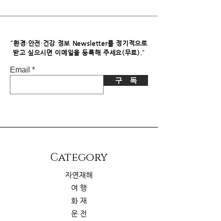
독자님께서 이 제품을 구입하시면 쿠팡
파트너스로부터 소정의 수수료를 받습
니다. 이로 인한 독자님의 추가 부담은
없습니다.
"
환경·안전·건강 정보 Newsletter를 정기적으로
"
받고 싶으시면​ 이메일을 등록해 주세요(무료).
Email
구 독
​Category
자연재해
여 행
화 재
운 전