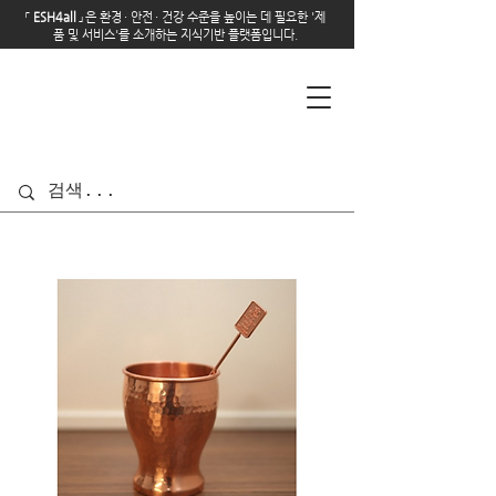
「
E
SH4all
」
은 환경
·
안전
·
건강 수준을 높이는 데 필요한 '제
품 및 서비스'를 소개하는 지식기반 플랫폼입니다.