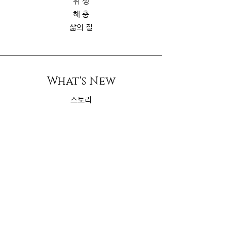
위 생
해 충
삶의 질
What's New
스토리
굿가이드
뉴 스
Contact Us
riskcom@gmail.com