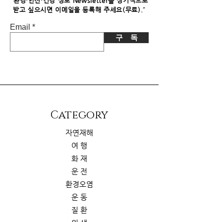
"
환경·안전·건강 정보 Newsletter를 정기적으로
"
받고 싶으시면​ 이메일을 등록해 주세요(무료).
Email
구 독
​Category
자연재해
여 행
화 재
운 전
환경오염
운 동
질 환