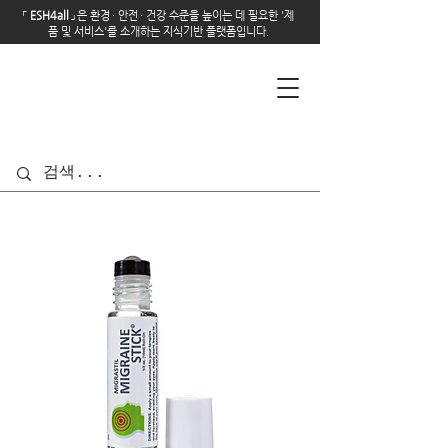
「
E
SH4all
」
은 환경
·
안전
·
건강 수준을 높이는 데 필요한 '제
품 및 서비스'를 소개하는 지식기반 플랫폼입니다.