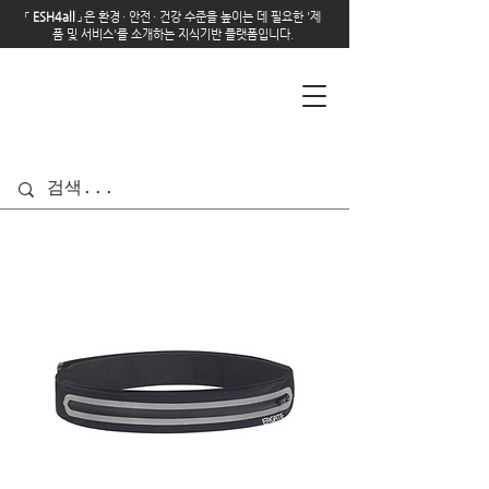
「
E
SH4all
」
은 환경
·
안전
·
건강 수준을 높이는 데 필요한 '제
품 및 서비스'를 소개하는 지식기반 플랫폼입니다.