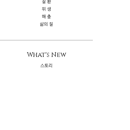
질 환
위 생
해 충
삶의 질
What's New
스토리
굿가이드
뉴 스
Contact Us
riskcom@gmail.com