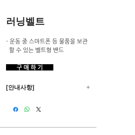
러닝벨트
- 운동 중 스마트폰 등 물품을 보관
할 수 있는 벨트형 밴드
구 매 하 기
[안내사항]
제품의 추천은 한국환경건강연구소가
객관적 기준에 따라 독립적으로 수행합
니다.
독자님께서 이 제품을 구입하시면 쿠팡
파트너스로부터 소정의 수수료를 받습