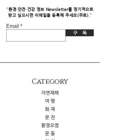
니다. 이로 인한 독자님의 추가 부담은
없습니다.
"
환경·안전·건강 정보 Newsletter를 정기적으로
"
받고 싶으시면​ 이메일을 등록해 주세요(무료).
Email
구 독
​Category
자연재해
여 행
화 재
운 전
환경오염
운 동