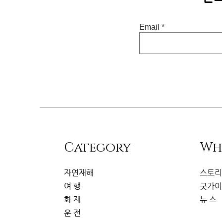
Email
​Category
Wh
자연재해
스토
여 행
굿가
화 재
뉴 스
운 전