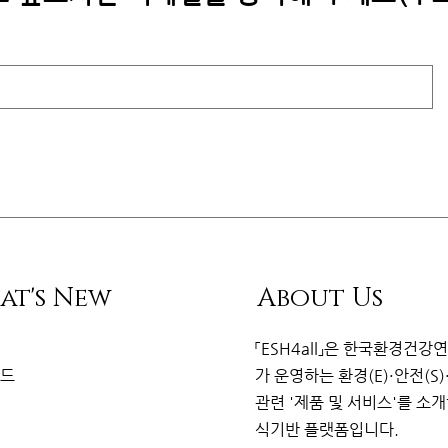
at's New
About Us
리
「ESH4all」은
한국환경건강
이드
가
운영하는 환경(E)·안전(S)
관련
'제품 및 서비스'를 소
식기반 플랫
폼
입니다.