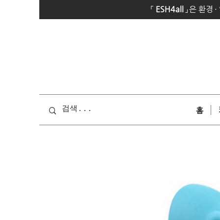
「
E
SH4all
」
은 환경
·
홈