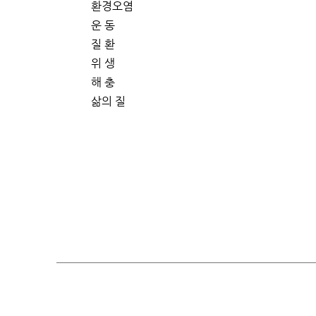
환경오염
운 동
질 환
위 생
해 충
삶의 질