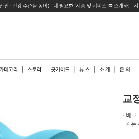
안전
·
건강 수준을 높이는 데 필요한 '제품 및 서비스'를 소개하는 
카테고리
스토리
굿가이드
뉴 스
소 개
문 의
교
- 베
지는 