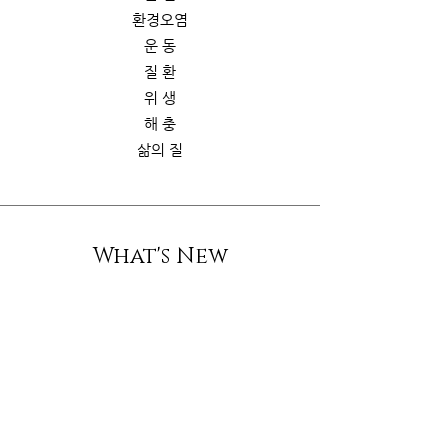
환경오염
운 동
질 환
위 생
해 충
삶의 질
What's New
스토리
굿가이드
뉴 스
Contact Us