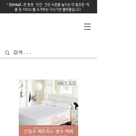
「
E
SH4all
」
은 환경
·
안전
·
건강 수준을 높이는 데 필요한 '제
품 및 서비스'를 소개하는 지식기반 플랫폼입니다.