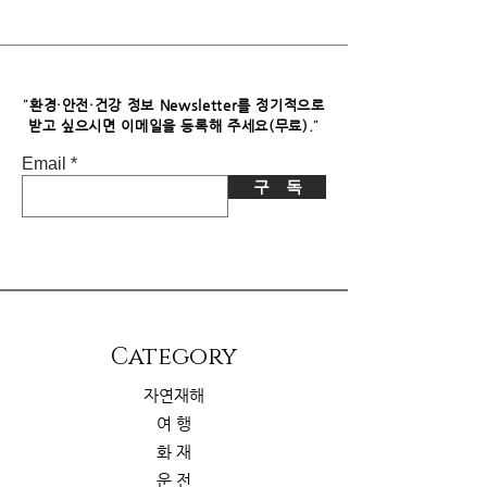
독자님께서 이 제품을 구입하시면 쿠팡
파트너스로부터 소정의 수수료를 받습
니다. 이로 인한 독자님의 추가 부담은
없습니다.
"
환경·안전·건강 정보 Newsletter를 정기적으로
"
받고 싶으시면​ 이메일을 등록해 주세요(무료).
Email
구 독
​Category
자연재해
여 행
화 재
운 전