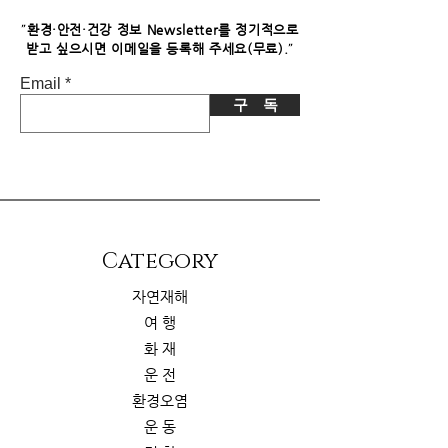
니다. 이로 인한 독자님의 추가 부담은
없습니다.
"
환경·안전·건강 정보 Newsletter를 정기적으로
"
받고 싶으시면​ 이메일을 등록해 주세요(무료).
Email
구 독
​Category
자연재해
여 행
화 재
운 전
환경오염
운 동