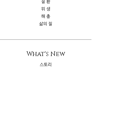
질 환
위 생
해 충
삶의 질
What's New
스토리
굿가이드
뉴 스
Contact Us
riskcom@gmail.com