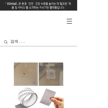
「
E
SH4all
」
은 환경
·
안전
·
건강 수준을 높이는 데 필요한 '제
품 및 서비스'를 소개하는 지식기반 플랫폼입니다.