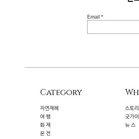
Email
​Category
Wh
자연재해
스토
여 행
굿가
화 재
뉴 스
운 전