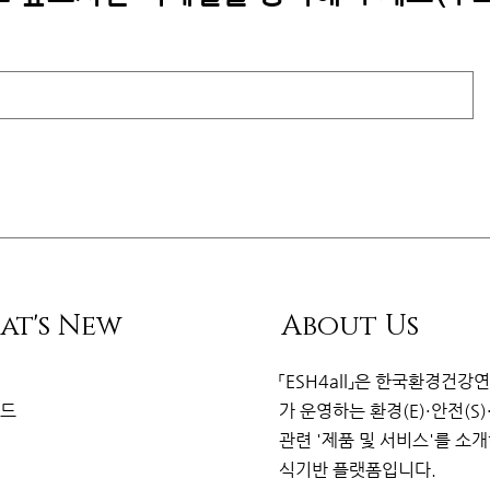
at's New
About Us
리
「ESH4all」은
한국환경건강
이드
가
운영하는 환경(E)·안전(S)
관련
'제품 및 서비스'를 소
식기반 플랫
폼
입니다.