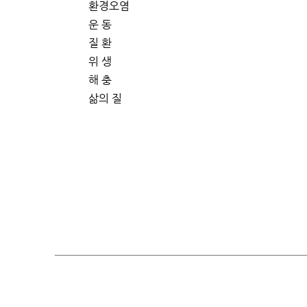
환경오염
운 동
질 환
위 생
해 충
삶의 질