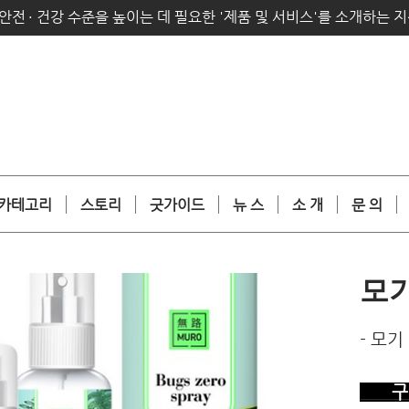
안전
·
건강 수준을 높이는 데 필요한 '제품 및 서비스'를 소개하는 
카테고리
스토리
굿가이드
뉴 스
소 개
문 의
모
- 모
구 