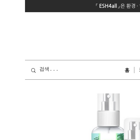
「
E
SH4all
」
은 환경
·
홈