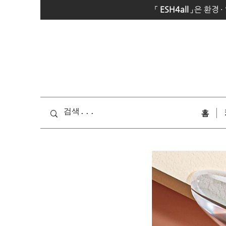
「
E
SH4all
」
은 환경
·
홈