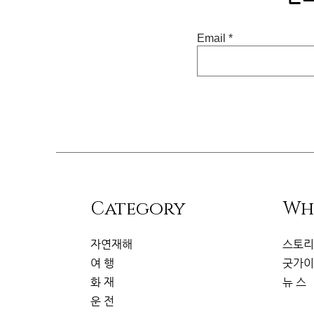
Email
​Category
Wh
자연재해
스토
여 행
굿가
화 재
뉴 스
운 전