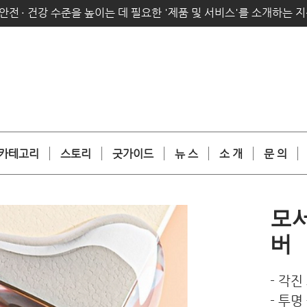
안전
·
건강 수준을 높이는 데 필요한 '제품 및 서비스'를 소개하는 
카테고리
스토리
굿가이드
뉴 스
소 개
문 의
모
버
- 각
- 투