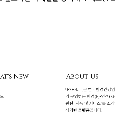
at's New
About Us
리
「ESH4all」은
한국환경건강
이드
가
운영하는 환경(E)·안전(S)
관련
'제품 및 서비스'를 소
식기반 플랫
폼
입니다.