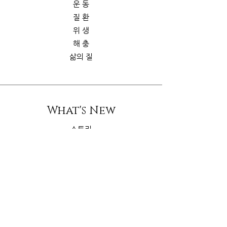
운 동
질 환
위 생
해 충
삶의 질
What's New
스토리
굿가이드
뉴 스
Contact Us
riskcom@gmail.com