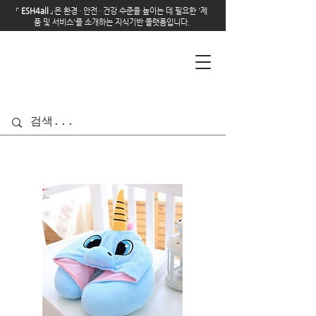
「
E
SH4all
」
은 환경
·
안전
·
건강 수준을 높이는 데 필요한 '제
품 및 서비스'를 소개하는 지식기반 플랫폼입니다.