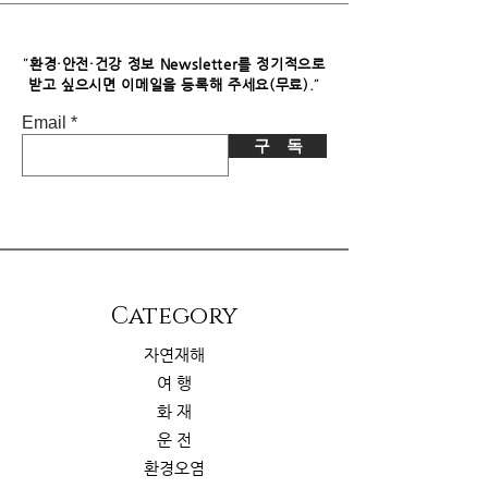
파트너스로부터 소정의 수수료를 받습
니다. 이로 인한 독자님의 추가 부담은
없습니다.
"
환경·안전·건강 정보 Newsletter를 정기적으로
"
받고 싶으시면​ 이메일을 등록해 주세요(무료).
Email
구 독
​Category
자연재해
여 행
화 재
운 전
환경오염