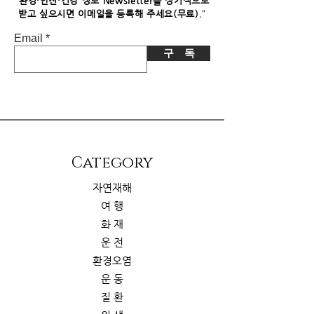
"
환경·안전·건강 정보 Newsletter를 정기적으로
"
받고 싶으시면​ 이메일을 등록해 주세요(무료).
Email
구 독
​Category
자연재해
여 행
화 재
운 전
환경오염
운 동
질 환