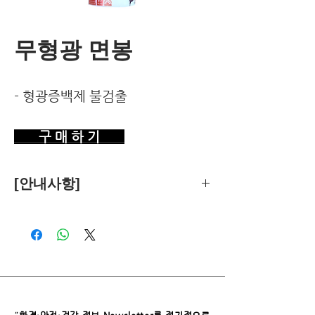
무형광 면봉
- 형광증백제 불검출
구 매 하 기
[안내사항]
제품의 추천은 한국환경건강연구소가
객관적 기준에 따라 독립적으로 수행합
니다.
독자님께서 이 제품을 구입하시면 쿠팡
파트너스로부터 소정의 수수료를 받습
니다. 이로 인한 독자님의 추가 부담은
없습니다.