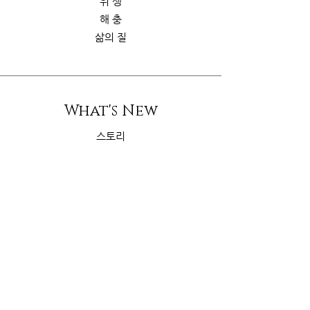
위 생
해 충
삶의 질
What's New
스토리
굿가이드
뉴 스
Contact Us
riskcom@gmail.com