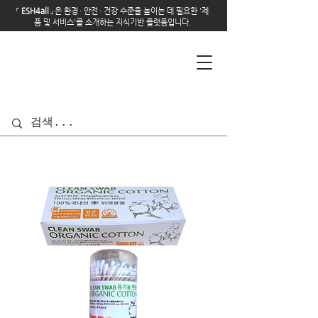
「
E
SH4all
」
은 환경
·
안전
·
건강 수준을 높이는 데 필요한 '제
품 및 서비스'를 소개하는 지식기반 플랫폼입니다.