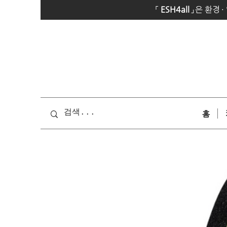
「
E
SH4all
」
은 환경
·
홈