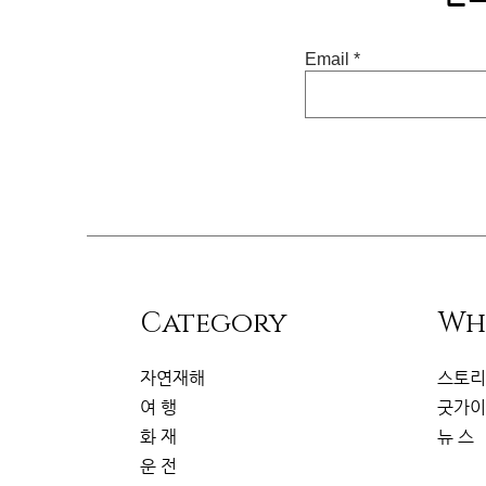
Email
​Category
Wh
자연재해
스토
여 행
굿가
화 재
뉴 스
운 전