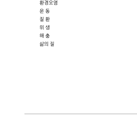
환경오염
운 동
질 환
위 생
해 충
삶의 질