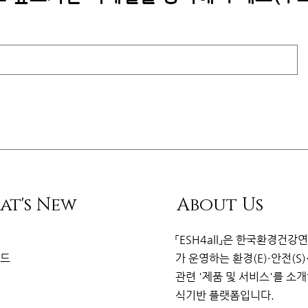
at's New
About Us
리
「ESH4all」은
한국환경건강
이드
가
운영하는 환경(E)·안전(S)
관련
'제품 및 서비스'를 소
식기반 플랫
폼
입니다.