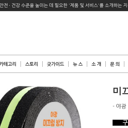
안전
·
건강 수준을 높이는 데 필요한 '제품 및 서비스'를 소개하는 
카테고리
스토리
굿가이드
뉴 스
소 개
문 의
미
- 야
구 