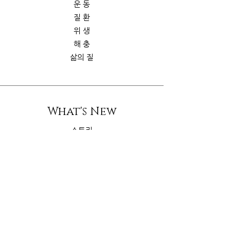
운 동
질 환
위 생
해 충
삶의 질
What's New
스토리
굿가이드
뉴 스
Contact Us
riskcom@gmail.com