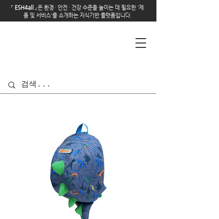
「
E
SH4all
」
은 환경
·
안전
·
건강 수준을 높이는 데 필요한 '제
품 및 서비스'를 소개하는 지식기반 플랫폼입니다.