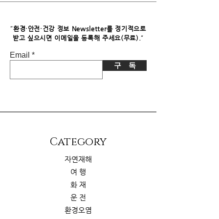
파트너스로부터 소정의 수수료를 받습
니다. 이로 인한 독자님의 추가 부담은
없습니다.
"
환경·안전·건강 정보 Newsletter를 정기적으로
"
받고 싶으시면​ 이메일을 등록해 주세요(무료).
Email
구 독
​Category
자연재해
여 행
화 재
운 전
환경오염