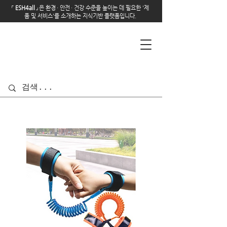
「
E
SH4all
」
은 환경
·
안전
·
건강 수준을 높이는 데 필요한 '제
품 및 서비스'를 소개하는 지식기반 플랫폼입니다.