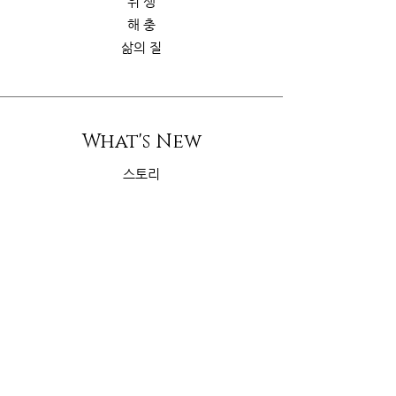
위 생
해 충
삶의 질
What's New
스토리
굿가이드
뉴 스
Contact Us
riskcom@gmail.com