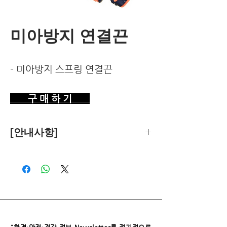
미아방지 연결끈
- 미아방지 스프링 연결끈
구 매 하 기
[안내사항]
제품의 추천은 한국환경건강연구소가
객관적 기준에 따라 독립적으로 수행합
니다.
독자님께서 이 제품을 구입하시면 쿠팡
파트너스로부터 소정의 수수료를 받습
니다. 이로 인한 독자님의 추가 부담은
없습니다.