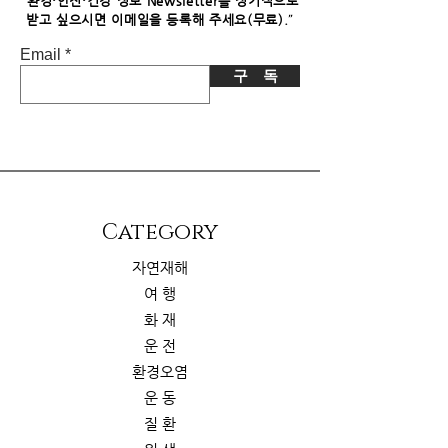
"
환경·안전·건강 정보 Newsletter를 정기적으로
"
받고 싶으시면​ 이메일을 등록해 주세요(무료).
Email
구 독
​Category
자연재해
여 행
화 재
운 전
환경오염
운 동
질 환