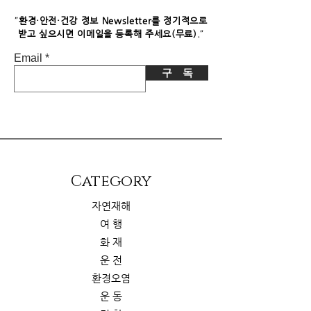
니다. 이로 인한 독자님의 추가 부담은
없습니다.
"
환경·안전·건강 정보 Newsletter를 정기적으로
"
받고 싶으시면​ 이메일을 등록해 주세요(무료).
Email
구 독
​Category
자연재해
여 행
화 재
운 전
환경오염
운 동