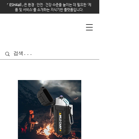
「
E
SH4all
」
은 환경
·
안전
·
건강 수준을 높이는 데 필요한 '제
품 및 서비스'를 소개하는 지식기반 플랫폼입니다.