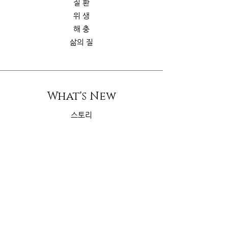
질 환
위 생
해 충
삶의 질
What's New
스토리
굿가이드
뉴 스
Contact Us
riskcom@gmail.com