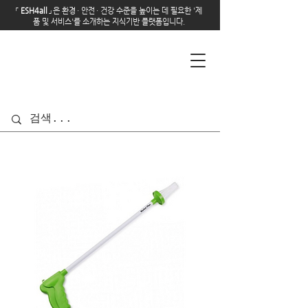
「
E
SH4all
」
은 환경
·
안전
·
건강 수준을 높이는 데 필요한 '제
품 및 서비스'를 소개하는 지식기반 플랫폼입니다.