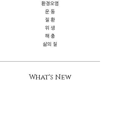
환경오염
운 동
질 환
위 생
해 충
삶의 질
What's New
스토리
굿가이드
뉴 스
Contact Us