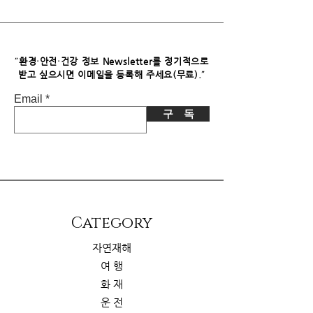
독자님께서 이 제품을 구입하시면 쿠팡
파트너스로부터 소정의 수수료를 받습
니다. 이로 인한 독자님의 추가 부담은
없습니다.
"
환경·안전·건강 정보 Newsletter를 정기적으로
"
받고 싶으시면​ 이메일을 등록해 주세요(무료).
Email
구 독
​Category
자연재해
여 행
화 재
운 전