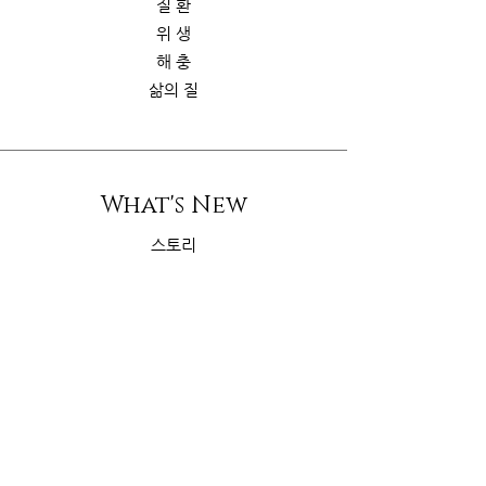
질 환
위 생
해 충
삶의 질
What's New
스토리
굿가이드
뉴 스
Contact Us
riskcom@gmail.com