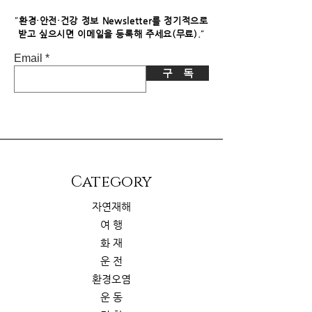
니다. 이로 인한 독자님의 추가 부담은
없습니다.
"
환경·안전·건강 정보 Newsletter를 정기적으로
"
받고 싶으시면​ 이메일을 등록해 주세요(무료).
Email
구 독
​Category
자연재해
여 행
화 재
운 전
환경오염
운 동