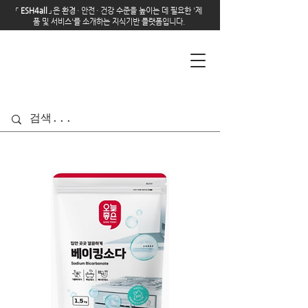
「
E
SH4all
」
은 환경
·
안전
·
건강 수준을 높이는 데 필요한 '제
품 및 서비스'를 소개하는 지식기반 플랫폼입니다.