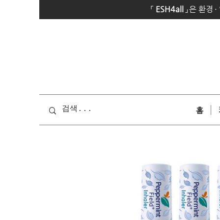
「
E
SH4all
」
은 환경
·
홈