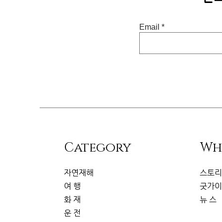
Email
​Category
Wh
자연재해
스토
여 행
굿가
화 재
뉴 스
운 전