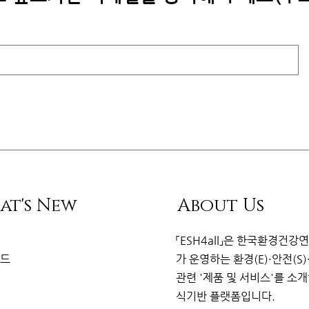
at's New
About Us
리
「ESH4all」은
한국환경건강
이드
가
운영하는 환경(E)·안전(S)
관련
'제품 및 서비스'를 소
식기반 플랫
폼
입니다.