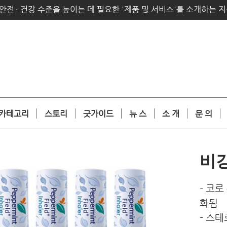
안전
·
건강 수준을 높이는 데 필요한 '제품 및 서비스'를 소개하는 
카테고리
스토리
굿가이드
뉴 스
소 개
문 의
비
- 코
화됨
- 스