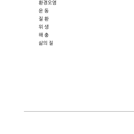
환경오염
운 동
질 환
위 생
해 충
삶의 질