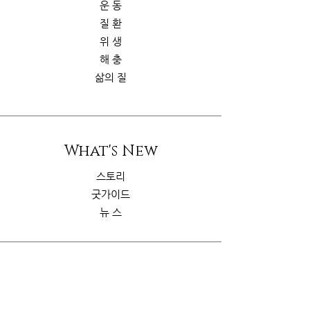
운 동
질 환
위 생
해 충
삶의 질
What's New
스토리
굿가이드
뉴 스
Contact Us
riskcom@gmail.com