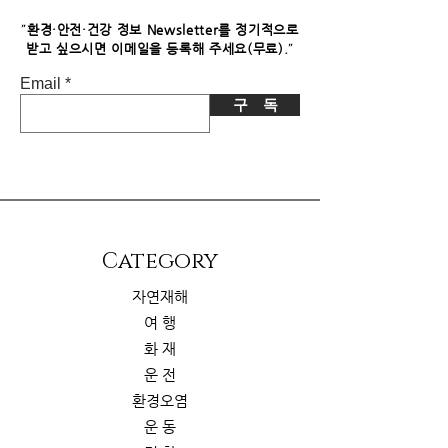
니다. 이로 인한 독자님의 추가 부담은
없습니다.
"
환경·안전·건강 정보 Newsletter를 정기적으로
"
받고 싶으시면​ 이메일을 등록해 주세요(무료).
Email
구 독
​Category
자연재해
여 행
화 재
운 전
환경오염
운 동