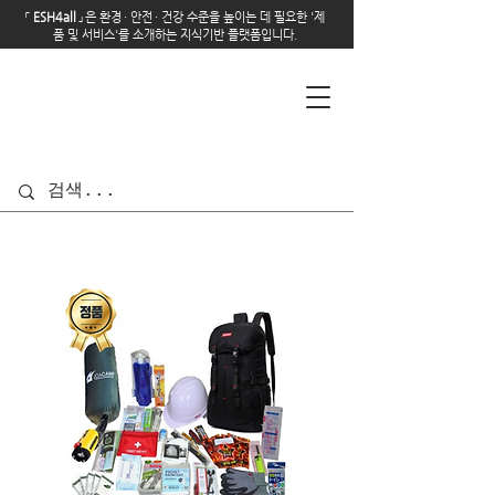
「
E
SH4all
」
은 환경
·
안전
·
건강 수준을 높이는 데 필요한 '제
품 및 서비스'를 소개하는 지식기반 플랫폼입니다.