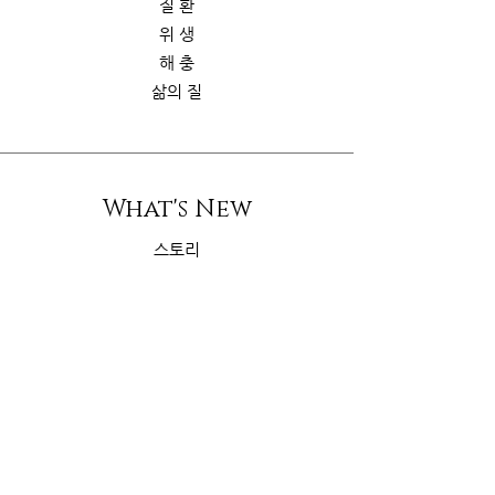
질 환
위 생
해 충
삶의 질
What's New
스토리
굿가이드
뉴 스
Contact Us
riskcom@gmail.com