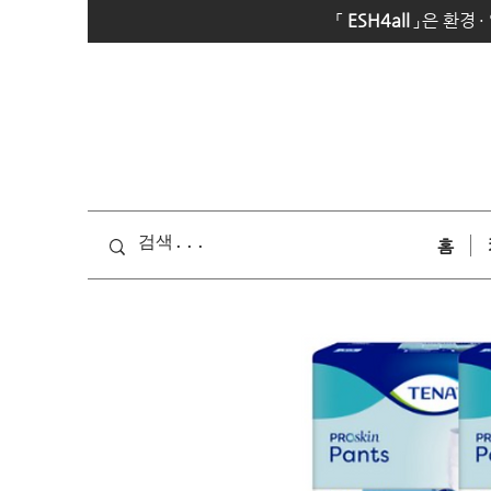
「
E
SH4all
」
은 환경
·
홈