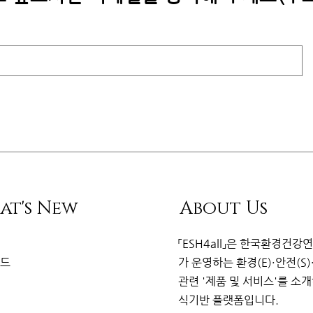
at's New
About Us
리
「ESH4all」은
한국환경건강
이드
가
운영하는 환경(E)·안전(S)
관련
'제품 및 서비스'를 소
식기반 플랫
폼
입니다.