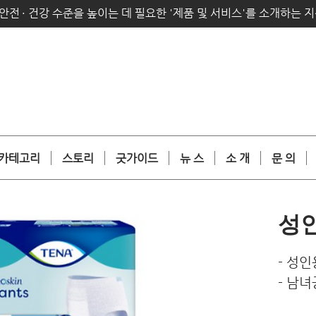
안전
·
건강 수준을 높이는 데 필요한 '제품 및 서비스'를 소개하는 
카테고리
스토리
굿가이드
뉴 스
소 개
문 의
성
- 성
- 남