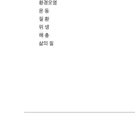
환경오염
운 동
질 환
위 생
해 충
삶의 질