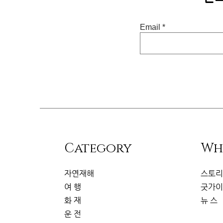
Email
​Category
Wh
자연재해
스토
여 행
굿가
화 재
뉴 스
운 전