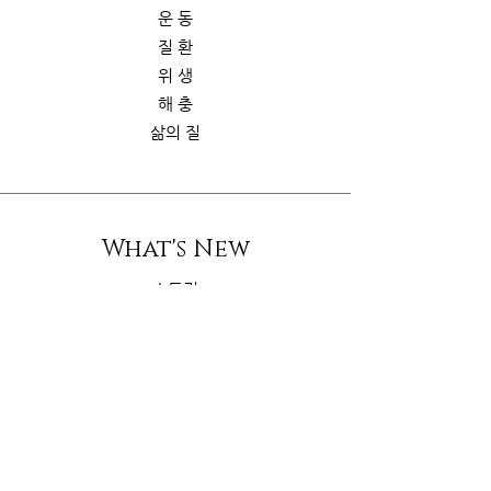
운 동
질 환
위 생
해 충
삶의 질
What's New
스토리
굿가이드
뉴 스
Contact Us