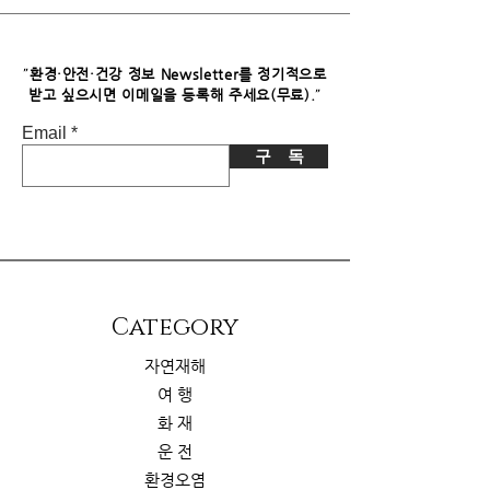
파트너스로부터 소정의 수수료를 받습
니다. 이로 인한 독자님의 추가 부담은
없습니다.
"
환경·안전·건강 정보 Newsletter를 정기적으로
"
받고 싶으시면​ 이메일을 등록해 주세요(무료).
Email
구 독
​Category
자연재해
여 행
화 재
운 전
환경오염