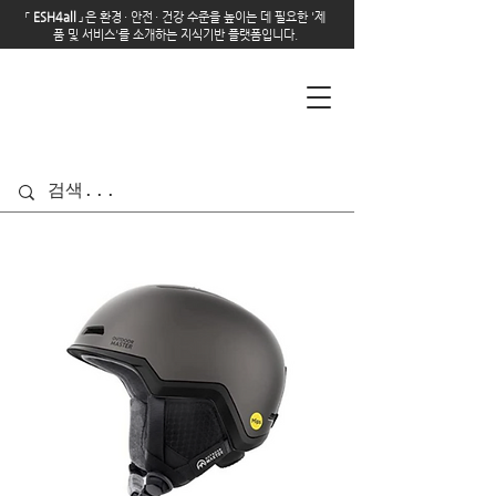
「
E
SH4all
」
은 환경
·
안전
·
건강 수준을 높이는 데 필요한 '제
품 및 서비스'를 소개하는 지식기반 플랫폼입니다.