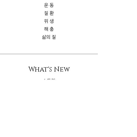
운 동
질 환
위 생
해 충
삶의 질
What's New
스토리
굿가이드
뉴 스
Contact Us