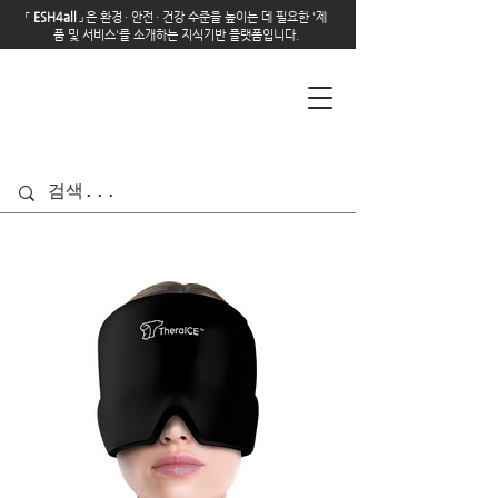
「
E
SH4all
」
은 환경
·
안전
·
건강 수준을 높이는 데 필요한 '제
품 및 서비스'를 소개하는 지식기반 플랫폼입니다.