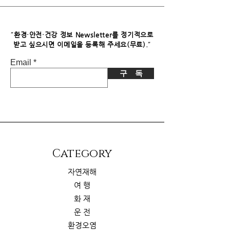
파트너스로부터 소정의 수수료를 받습
니다. 이로 인한 독자님의 추가 부담은
없습니다.
"
환경·안전·건강 정보 Newsletter를 정기적으로
"
받고 싶으시면​ 이메일을 등록해 주세요(무료).
Email
구 독
​Category
자연재해
여 행
화 재
운 전
환경오염