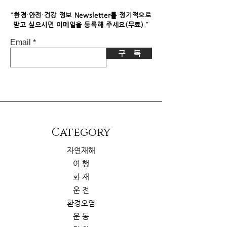
니다. 이로 인한 독자님의 추가 부담은
없습니다.
"
환경·안전·건강 정보 Newsletter를 정기적으로
"
받고 싶으시면​ 이메일을 등록해 주세요(무료).
Email
구 독
​Category
자연재해
여 행
화 재
운 전
환경오염
운 동