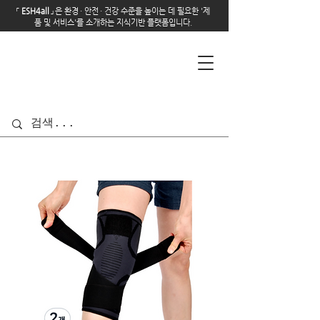
「
E
SH4all
」
은 환경
·
안전
·
건강 수준을 높이는 데 필요한 '제
품 및 서비스'를 소개하는 지식기반 플랫폼입니다.