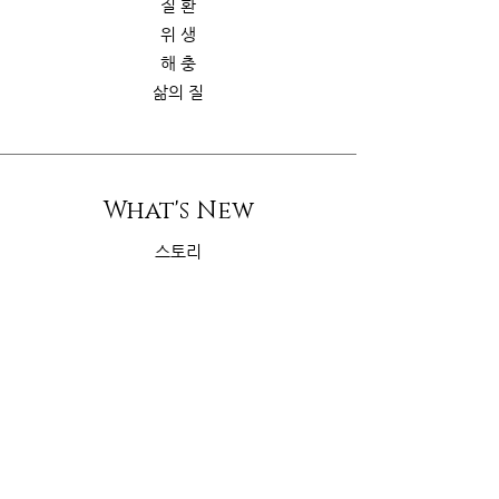
질 환
위 생
해 충
삶의 질
What's New
스토리
굿가이드
뉴 스
Contact Us
riskcom@gmail.com