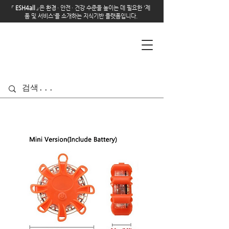
「
E
SH4all
」
은 환경
·
안전
·
건강 수준을 높이는 데 필요한 '제
품 및 서비스'를 소개하는 지식기반 플랫폼입니다.