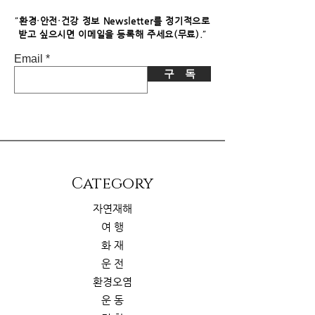
니다. 이로 인한 독자님의 추가 부담은
없습니다.
"
환경·안전·건강 정보 Newsletter를 정기적으로
"
받고 싶으시면​ 이메일을 등록해 주세요(무료).
Email
구 독
​Category
자연재해
여 행
화 재
운 전
환경오염
운 동