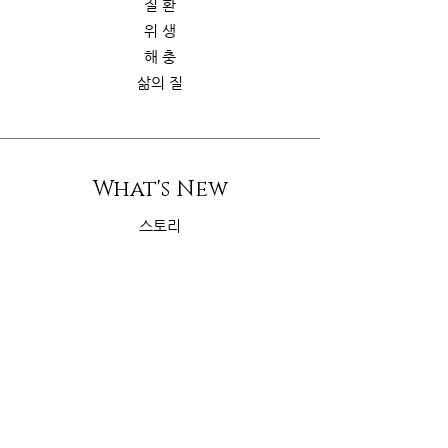
질 환
위 생
해 충
삶의 질
What's New
스토리
굿가이드
뉴 스
Contact Us
riskcom@gmail.com