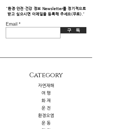
니다. 이로 인한 독자님의 추가 부담은
없습니다.
"
환경·안전·건강 정보 Newsletter를 정기적으로
"
받고 싶으시면​ 이메일을 등록해 주세요(무료).
Email
구 독
​Category
자연재해
여 행
화 재
운 전
환경오염
운 동