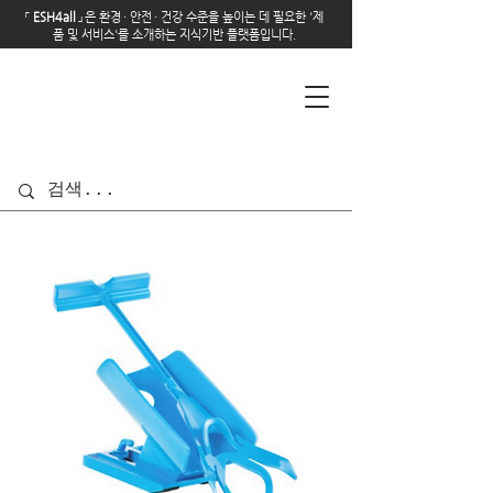
「
E
SH4all
」
은 환경
·
안전
·
건강 수준을 높이는 데 필요한 '제
품 및 서비스'를 소개하는 지식기반 플랫폼입니다.