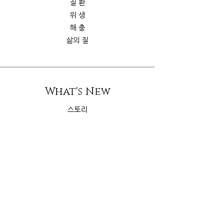
질 환
위 생
해 충
삶의 질
What's New
스토리
굿가이드
뉴 스
Contact Us
riskcom@gmail.com