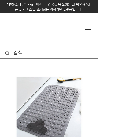
「
E
SH4all
」
은 환경
·
안전
·
건강 수준을 높이는 데 필요한 '제
품 및 서비스'를 소개하는 지식기반 플랫폼입니다.