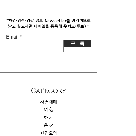
파트너스로부터 소정의 수수료를 받습
니다. 이로 인한 독자님의 추가 부담은
없습니다.
"
환경·안전·건강 정보 Newsletter를 정기적으로
"
받고 싶으시면​ 이메일을 등록해 주세요(무료).
Email
구 독
​Category
자연재해
여 행
화 재
운 전
환경오염