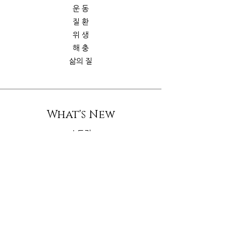
운 동
질 환
위 생
해 충
삶의 질
What's New
스토리
굿가이드
뉴 스
Contact Us