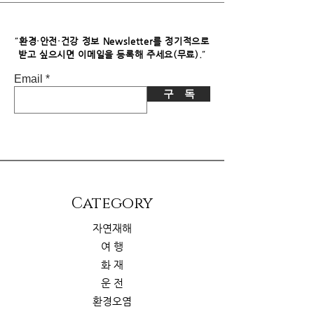
파트너스로부터 소정의 수수료를 받습
니다. 이로 인한 독자님의 추가 부담은
없습니다.
"
환경·안전·건강 정보 Newsletter를 정기적으로
"
받고 싶으시면​ 이메일을 등록해 주세요(무료).
Email
구 독
​Category
자연재해
여 행
화 재
운 전
환경오염