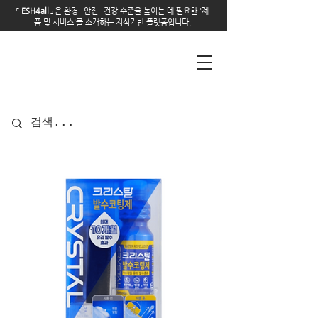
「
E
SH4all
」
은 환경
·
안전
·
건강 수준을 높이는 데 필요한 '제
품 및 서비스'를 소개하는 지식기반 플랫폼입니다.