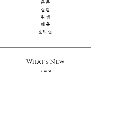
운 동
질 환
위 생
해 충
삶의 질
What's New
스토리
굿가이드
뉴 스
Contact Us
riskcom@gmail.com