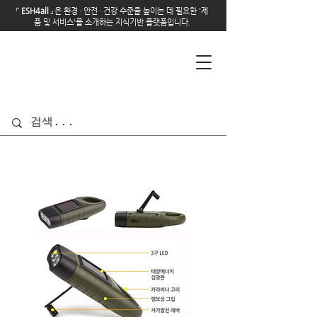
「
E
SH4all
」
은 환경
·
안전
·
건강 수준을 높이는 데 필요한 '제
품 및 서비스'를 소개하는 지식기반 플랫폼입니다.