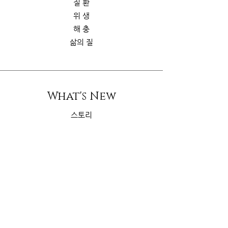
질 환
위 생
해 충
삶의 질
What's New
스토리
굿가이드
뉴 스
Contact Us
riskcom@gmail.com