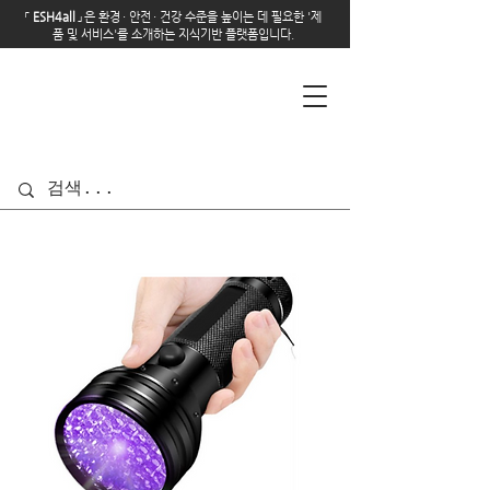
「
E
SH4all
」
은 환경
·
안전
·
건강 수준을 높이는 데 필요한 '제
품 및 서비스'를 소개하는 지식기반 플랫폼입니다.