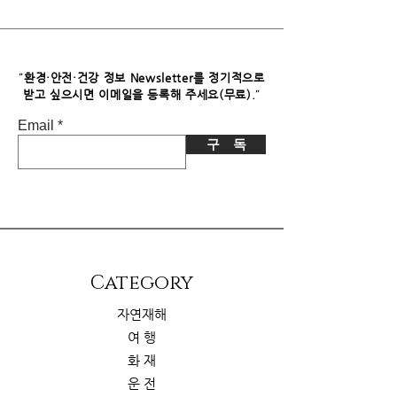
독자님께서 이 제품을 구입하시면 쿠팡
파트너스로부터 소정의 수수료를 받습
니다. 이로 인한 독자님의 추가 부담은
없습니다.
"
환경·안전·건강 정보 Newsletter를 정기적으로
"
받고 싶으시면​ 이메일을 등록해 주세요(무료).
Email
구 독
​Category
자연재해
여 행
화 재
운 전