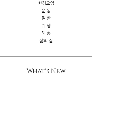
환경오염
운 동
질 환
위 생
해 충
삶의 질
What's New
스토리
굿가이드
뉴 스
Contact Us