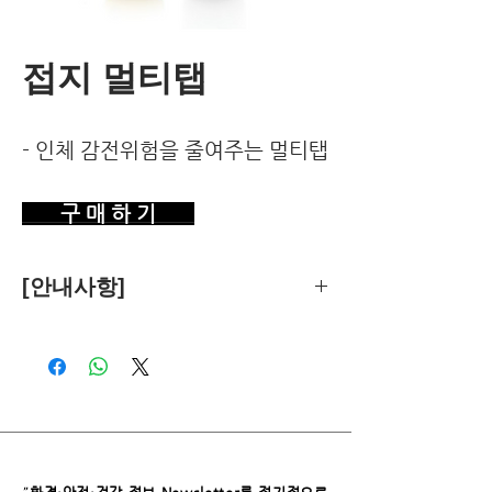
접지 멀티탭
- 인체 감전위험을 줄여주는 멀티탭
구 매 하 기
[안내사항]
제품의 추천은 한국환경건강연구소가
객관적 기준에 따라 독립적으로 수행합
니다.
독자님께서 이 제품을 구입하시면 쿠팡
파트너스로부터 소정의 수수료를 받습
니다. 이로 인한 독자님의 추가 부담은
없습니다.