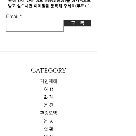
"
환경·안전·건강 정보 Newsletter를 정기적으로
"
받고 싶으시면​ 이메일을 등록해 주세요(무료).
Email
구 독
​Category
자연재해
여 행
화 재
운 전
환경오염
운 동
질 환