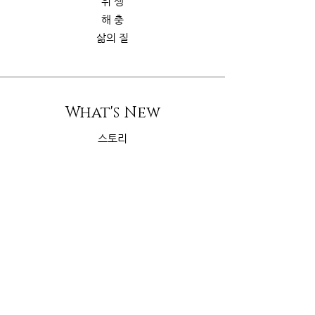
위 생
해 충
삶의 질
What's New
스토리
굿가이드
뉴 스
Contact Us
riskcom@gmail.com