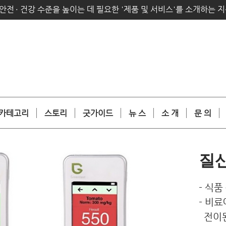
안전
·
건강 수준을 높이는 데 필요한 '제품 및 서비스'를 소개하는 
카테고리
스토리
굿가이드
뉴 스
소 개
문 의
질
- 식품
- 비
전이된