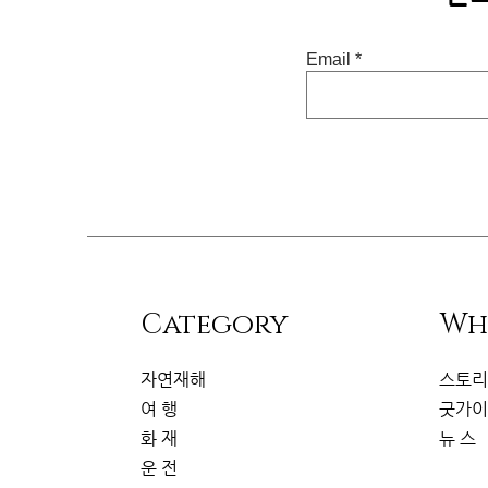
Email
​Category
Wh
자연재해
스토
여 행
굿가
화 재
뉴 스
운 전