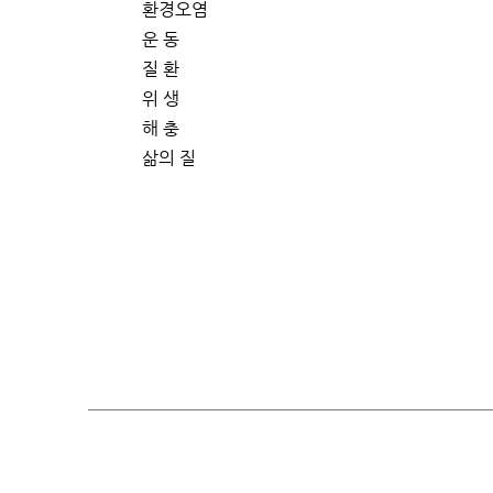
환경오염
운 동
질 환
위 생
해 충
삶의 질