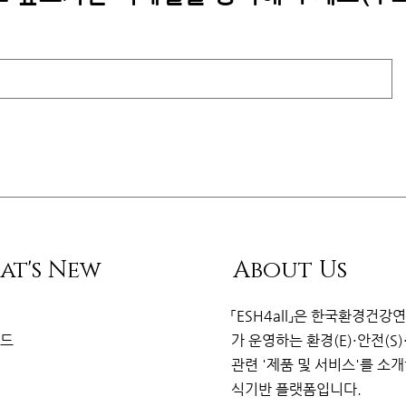
at's New
About Us
리
「ESH4all」은
한국환경건강
이드
가
운영하는 환경(E)·안전(S)
관련
'제품 및 서비스'를 소
식기반 플랫
폼
입니다.