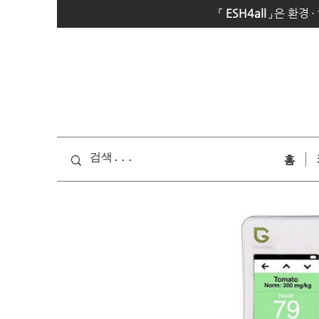
「
E
SH4all
」
은 환경
·
홈