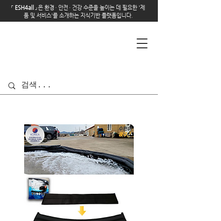
「
E
SH4all
」
은 환경
·
안전
·
건강 수준을 높이는 데 필요한 '제
품 및 서비스'를 소개하는 지식기반 플랫폼입니다.