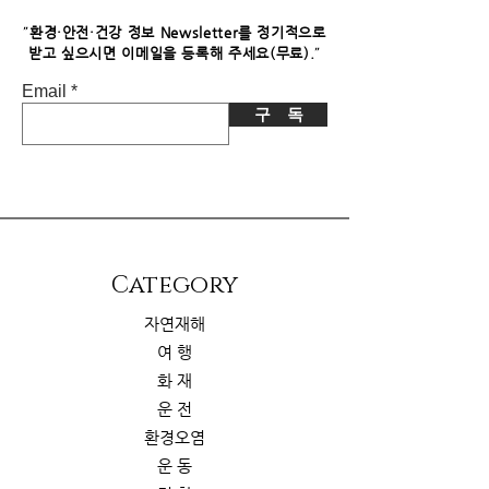
니다. 이로 인한 독자님의 추가 부담은
없습니다.
"
환경·안전·건강 정보 Newsletter를 정기적으로
"
받고 싶으시면​ 이메일을 등록해 주세요(무료).
Email
구 독
​Category
자연재해
여 행
화 재
운 전
환경오염
운 동