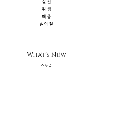
질 환
위 생
해 충
삶의 질
What's New
스토리
굿가이드
뉴 스
Contact Us
riskcom@gmail.com