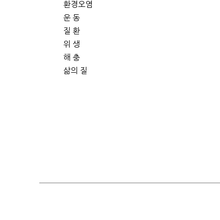
환경오염
운 동
질 환
위 생
해 충
삶의 질