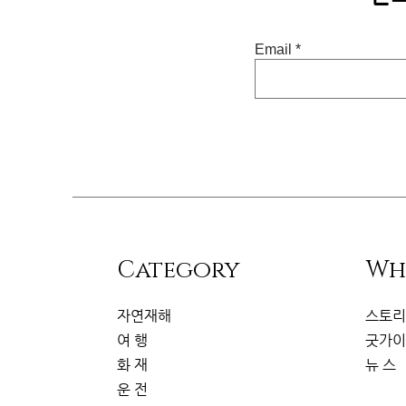
Email
​Category
Wh
자연재해
스토
여 행
굿가
화 재
뉴 스
운 전