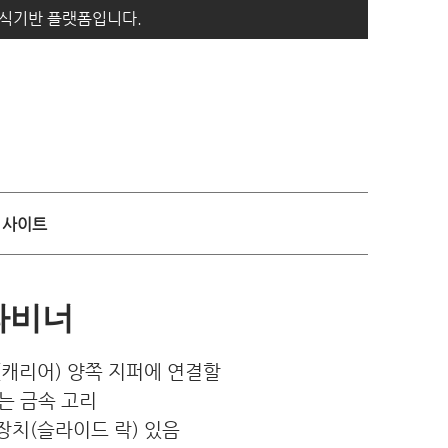
지식기반 플랫폼입니다.
사이트
라비너
방(캐리어) 양쪽 지퍼에 연결할
는 금속 고리
금장치(슬라이드 락) 있음