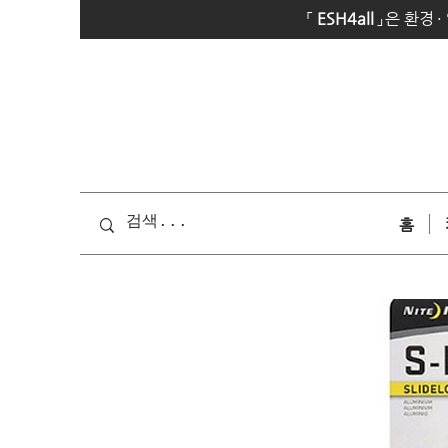
「
E
SH4all
」
은 환경
·
홈