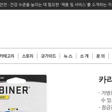
안전
·
건강 수준을 높이는 데 필요한 '제품 및 서비스'를 소개하는 
카테고리
스토리
굿가이드
뉴 스
소 개
문 의
카
- 가
수 있
- 잠