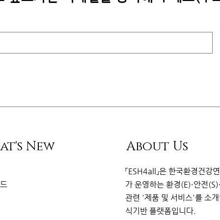
at's New
About Us
리
「ESH4all」은
한국환경건강
이드
가
운영하는 환경(E)·안전(S)
관련
'제품 및 서비스'를 소
식기반 플랫
폼
입니다.