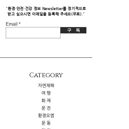
니다. 이로 인한 독자님의 추가 부담은
없습니다.
"
환경·안전·건강 정보 Newsletter를 정기적으로
"
받고 싶으시면​ 이메일을 등록해 주세요(무료).
Email
구 독
​Category
자연재해
여 행
화 재
운 전
환경오염
운 동