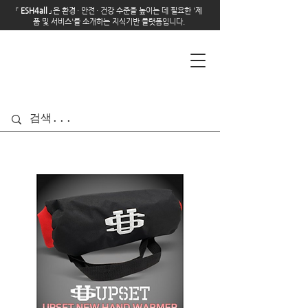
「
E
SH4all
」
은 환경
·
안전
·
건강 수준을 높이는 데 필요한 '제
품 및 서비스'를 소개하는 지식기반 플랫폼입니다.