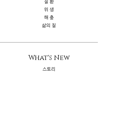
질 환
위 생
해 충
삶의 질
What's New
스토리
굿가이드
뉴 스
Contact Us
riskcom@gmail.com