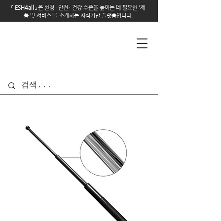
「
E
SH4all
」
은 환경
·
안전
·
건강 수준을 높이는 데 필요한 '제
품 및 서비스'를 소개하는 지식기반 플랫폼입니다.