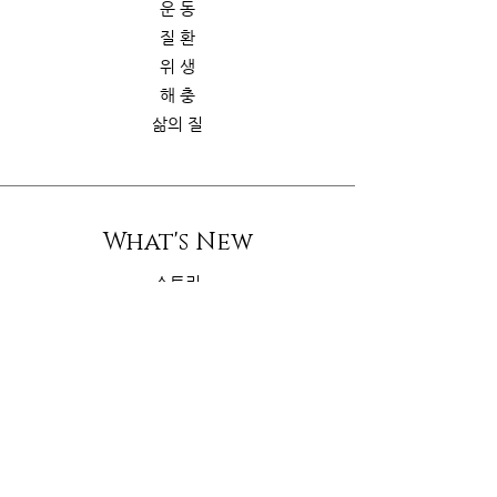
운 동
질 환
위 생
해 충
삶의 질
What's New
스토리
굿가이드
뉴 스
Contact Us
riskcom@gmail.com