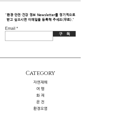
파트너스로부터 소정의 수수료를 받습
니다. 이로 인한 독자님의 추가 부담은
없습니다.
"
환경·안전·건강 정보 Newsletter를 정기적으로
"
받고 싶으시면​ 이메일을 등록해 주세요(무료).
Email
구 독
​Category
자연재해
여 행
화 재
운 전
환경오염