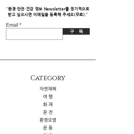
니다. 이로 인한 독자님의 추가 부담은
없습니다.
"
환경·안전·건강 정보 Newsletter를 정기적으로
"
받고 싶으시면​ 이메일을 등록해 주세요(무료).
Email
구 독
​Category
자연재해
여 행
화 재
운 전
환경오염
운 동