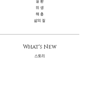
질 환
위 생
해 충
삶의 질
What's New
스토리
굿가이드
뉴 스
Contact Us
riskcom@gmail.com