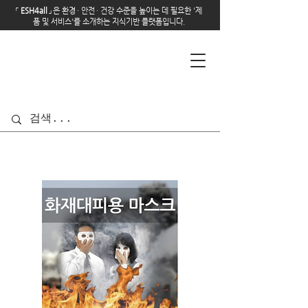
「
E
SH4all
」
은 환경
·
안전
·
건강 수준을 높이는 데 필요한 '제
품 및 서비스'를 소개하는 지식기반 플랫폼입니다.