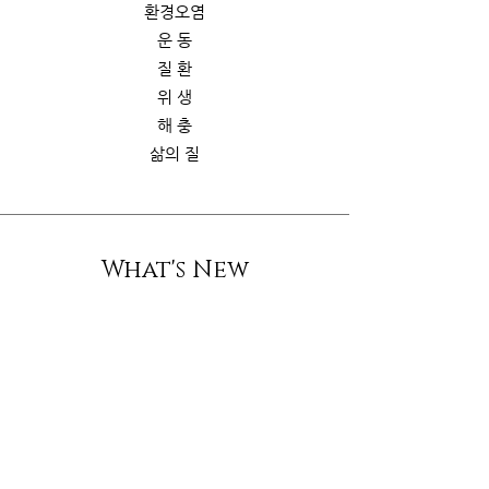
환경오염
운 동
질 환
위 생
해 충
삶의 질
What's New
스토리
굿가이드
뉴 스
Contact Us