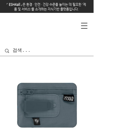
「
E
SH4all
」
은 환경
·
안전
·
건강 수준을 높이는 데 필요한 '제
품 및 서비스'를 소개하는 지식기반 플랫폼입니다.