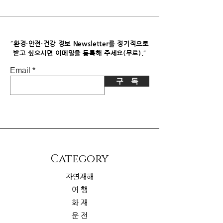
독자님께서 이 제품을 구입하시면 쿠팡
파트너스로부터 소정의 수수료를 받습
니다. 이로 인한 독자님의 추가 부담은
없습니다.
"
환경·안전·건강 정보 Newsletter를 정기적으로
"
받고 싶으시면​ 이메일을 등록해 주세요(무료).
Email
구 독
​Category
자연재해
여 행
화 재
운 전