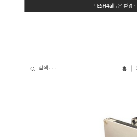
「
E
SH4all
」
은 환경
·
홈