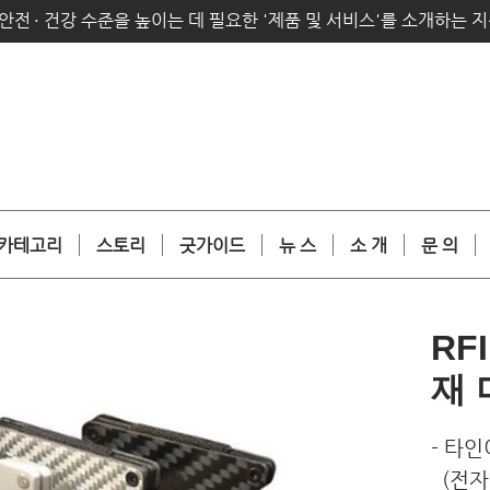
안전
·
건강 수준을 높이는 데 필요한 '제품 및 서비스'를 소개하는 
카테고리
스토리
굿가이드
뉴 스
소 개
문 의
RF
재
- 타
(전자