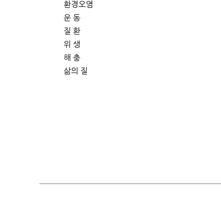
환경오염
운 동
질 환
위 생
해 충
삶의 질