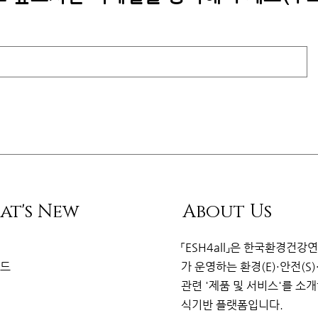
at's New
About Us
리
「ESH4all」은
한국환경건강
이드
가
운영하는 환경(E)·안전(S)
관련
'제품 및 서비스'를 소
식기반 플랫
폼
입니다.