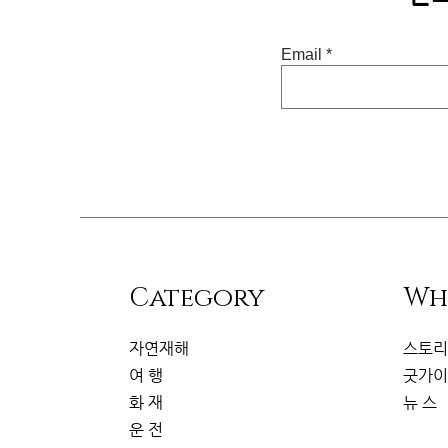
Email
​Category
Wh
자연재해
스토
여 행
굿가
화 재
뉴 스
운 전