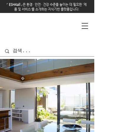
「
E
SH4all
」
은 환경
·
안전
·
건강 수준을 높이는 데 필요한 '제
품 및 서비스'를 소개하는 지식기반 플랫폼입니다.